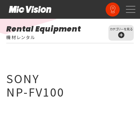
Rental Equipment
カテゴリーを見る
業務用・民生カメラ
アクションカム
機材レンタル
モバイル・タブレット
音声・マイク
照明機材
三脚・一脚
収録メディア
HDD・SSD
その他
配信用機材・小物
SONY
各種ケーブル
NP-FV100