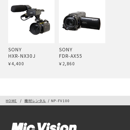
SONY
SONY
HXR-NX30J
FDR-AX55
￥4,400
￥2,860
HOME
機材レンタル
NP-FV100